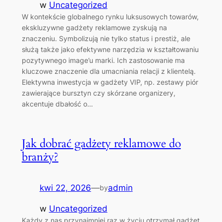
w
Uncategorized
W kontekście globalnego rynku luksusowych towarów,
ekskluzywne gadżety reklamowe zyskują na
znaczeniu. Symbolizują nie tylko status i prestiż, ale
służą także jako efektywne narzędzia w kształtowaniu
pozytywnego image’u marki. Ich zastosowanie ma
kluczowe znaczenie dla umacniania relacji z klientelą.
Elektywna inwestycja w gadżety VIP, np. zestawy piór
zawierające bursztyn czy skórzane organizery,
akcentuje dbałość o…
Jak dobrać gadżety reklamowe do
branży?
kwi 22, 2026
—
admin
by
w
Uncategorized
Każdy z nas przynajmniej raz w życiu otrzymał gadżet