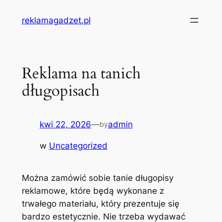
Przejdź
reklamagadzet.pl
do
treści
Reklama na tanich
długopisach
kwi 22, 2026
—
admin
by
w
Uncategorized
Można zamówić sobie tanie długopisy
reklamowe, które będą wykonane z
trwałego materiału, który prezentuje się
bardzo estetycznie. Nie trzeba wydawać