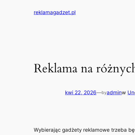
Przejdź
reklamagadzet.pl
do
treści
Reklama na różnyc
kwi 22, 2026
—
admin
w
Un
by
Wybierając gadżety reklamowe trzeba będ