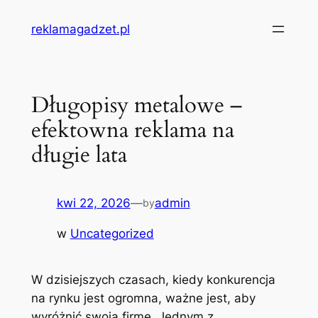
Przejdź
reklamagadzet.pl
do
treści
Długopisy metalowe –
efektowna reklama na
długie lata
kwi 22, 2026
—
admin
by
w
Uncategorized
W dzisiejszych czasach, kiedy konkurencja
na rynku jest ogromna, ważne jest, aby
wyróżnić swoją firmę. Jednym z